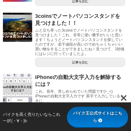
記事を読む
3coinsでノートパソコンスタンドを
見つけました！！
ふと立ち寄った3coinsでノートパソコンスタンドを
見つけました！これ、非常に使い勝手がいいと思い
ます！ちょうどノートパソコンスタンドを探してい
たのですが、若干値段が高いのでめちゃくちゃいい
買い物をすることができましたね！見つけて、1秒後
にはレジに行っていましたよ。
記事を読む
iPhoneの自動大文字入力を解除する
には？
これ、長年、苦しめられていた問題です(>_<)
iPhoneの自動大文字入力です 英字で入力していると
きに、...
記事を読む
バイク王公式サイトはこち
バイクを高く売りたいならこれ
ら
一択(・∀・)b