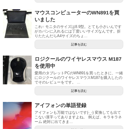
マウスコンピューターのWN891を買
いました
これ↑ モニタのサイズは8.9型。とても小さいんです
がカバンに入れるには丁度いいサイズなんです。折
りたたんだらA4サイズのちょ...
記事を読む
ロジクールのワイヤレスマウス M187
を使用中
愛用のタブレットPCのWN891を買ったときに、一緒
にロジクールのワイヤレスマウスM187を購入したの
でそのレビューをです。 ...
記事を読む
アイフォンの単語登録
アイフォンも万能ではないです(-_-) 変換しても出て
こない漢字ってありますよね。 例えば、キラキラネ
ーム 絶対に出てきま...