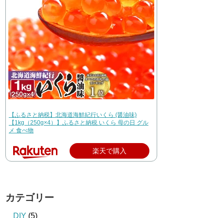
【ふるさと納税】北海道海鮮紀行いくら (醤油味)
【1kg（250g×4）】ふるさと納税 いくら 母の日 グル
メ 食べ物
楽天で購入
カテゴリー
DIY
(5)